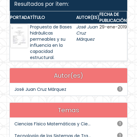
Resultados por ítem:
FECHA DE
PORTADA
TÍTULO
AUTOR(ES)
PUBLICACIÓN
Propuesta de Bases
José Juan
29-ene-2019
hidráulicas
Cruz
permeables y su
Márquez
influencia en la
capacidad
estructural.
Autor(es)
José Juan Cruz Márquez
1
Temas
Ciencias Físico Matemáticas y Cie...
1
Tecnología de los Sistemas de Tra...
1