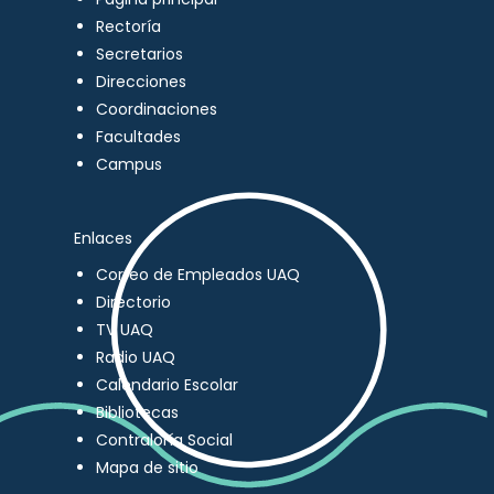
Rectoría
Secretarios
Direcciones
Coordinaciones
Facultades
Campus
Enlaces
Correo de Empleados UAQ
Directorio
TV UAQ
Radio UAQ
Calendario Escolar
Bibliotecas
Contraloría Social
Mapa de sitio