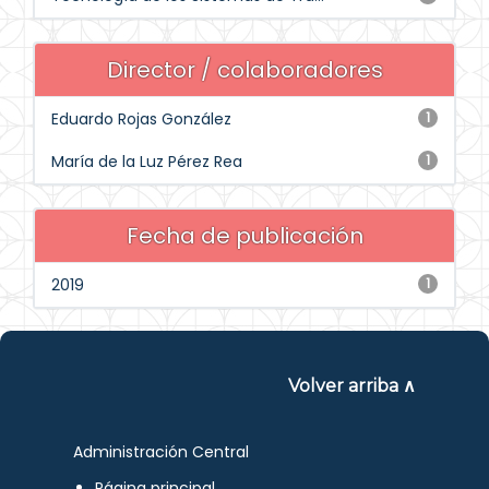
Director / colaboradores
Eduardo Rojas González
1
María de la Luz Pérez Rea
1
Fecha de publicación
2019
1
Volver arriba ∧
Administración Central
Página principal