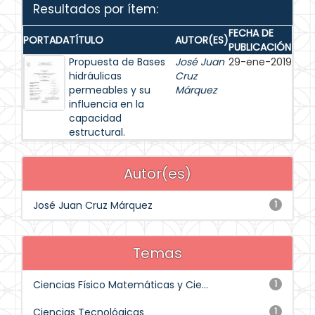
Resultados por ítem:
FECHA DE
PORTADA
TÍTULO
AUTOR(ES)
PUBLICACIÓN
Propuesta de Bases
José Juan
29-ene-2019
hidráulicas
Cruz
permeables y su
Márquez
influencia en la
capacidad
estructural.
Autor(es)
José Juan Cruz Márquez
1
Temas
Ciencias Físico Matemáticas y Cie...
1
Ciencias Tecnológicas
1