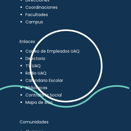
Direcciones
Coordinaciones
Facultades
Campus
Enlaces
Correo de Empleados UAQ
Directorio
TV UAQ
Radio UAQ
Calendario Escolar
Bibliotecas
Contraloría Social
Mapa de sitio
Comunidades