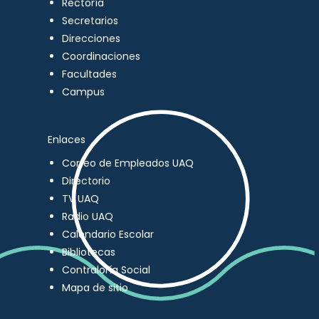
Rectoría
Secretarios
Direcciones
Coordinaciones
Facultades
Campus
Enlaces
Correo de Empleados UAQ
Directorio
TV UAQ
Radio UAQ
Calendario Escolar
Bibliotecas
Contraloría Social
Mapa de sitio