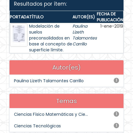
Resultados por ítem:
FECHA DE
PORTADA
TÍTULO
AUTOR(ES)
PUBLICACIÓN
Modelación de
Paulina
1-ene-2019
suelos
Lizeth
preconsolidados en
Talamontes
base al concepto de
Carrillo
superficie límite.
Autor(es)
Paulina Lizeth Talamontes Carrillo
1
Temas
Ciencias Físico Matemáticas y Cie...
1
Ciencias Tecnológicas
1