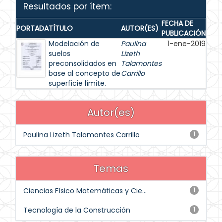
Resultados por ítem:
FECHA DE
PORTADA
TÍTULO
AUTOR(ES)
PUBLICACIÓN
Modelación de
Paulina
1-ene-2019
suelos
Lizeth
preconsolidados en
Talamontes
base al concepto de
Carrillo
superficie límite.
Autor(es)
Paulina Lizeth Talamontes Carrillo
1
Temas
Ciencias Físico Matemáticas y Cie...
1
Tecnología de la Construcción
1