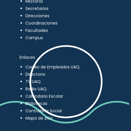
Rectoría
Secretarios
Direcciones
Coordinaciones
Facultades
Campus
Enlaces
Correo de Empleados UAQ
Directorio
TV UAQ
Radio UAQ
Calendario Escolar
Bibliotecas
Contraloría Social
Mapa de sitio