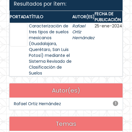
Resultados por ítem:
FECHA DE
PORTADA
TÍTULO
AUTOR(ES)
PUBLICACIÓN
Caracterización de
Rafael
25-ene-2024
tres tipos de suelos
Ortiz
mexicanos
Hernández
(Guadalajara,
Querétaro, San Luis
Potosí) mediante el
Sistema Revisado de
Clasificación de
Suelos
Autor(es)
Rafael Ortiz Hernández
1
Temas