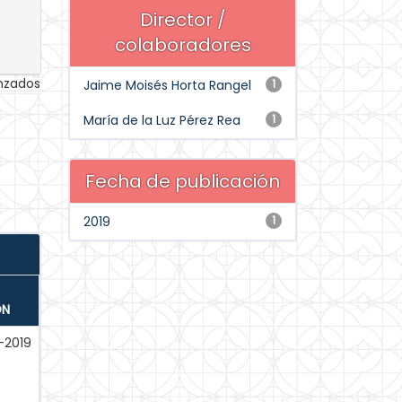
Director /
colaboradores
anzados
Jaime Moisés Horta Rangel
1
María de la Luz Pérez Rea
1
Fecha de publicación
2019
1
ÓN
-2019