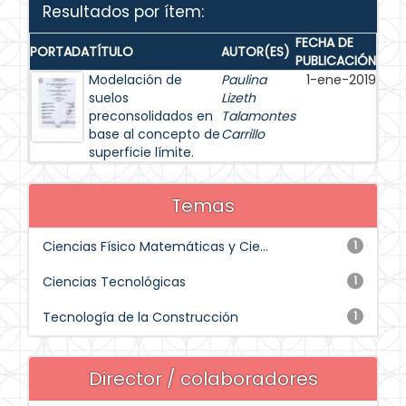
Resultados por ítem:
FECHA DE
PORTADA
TÍTULO
AUTOR(ES)
PUBLICACIÓN
Modelación de
Paulina
1-ene-2019
suelos
Lizeth
preconsolidados en
Talamontes
base al concepto de
Carrillo
superficie límite.
Temas
Ciencias Físico Matemáticas y Cie...
1
Ciencias Tecnológicas
1
Tecnología de la Construcción
1
Director / colaboradores