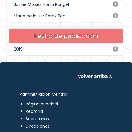
Jaime Moisés Horta Rangel
1
María de la Luz Pérez Rea
1
Fecha de publicación
2019
1
Volver arriba ∧
Administración Central
Página principal
Rectoría
Secretarios
Direcciones