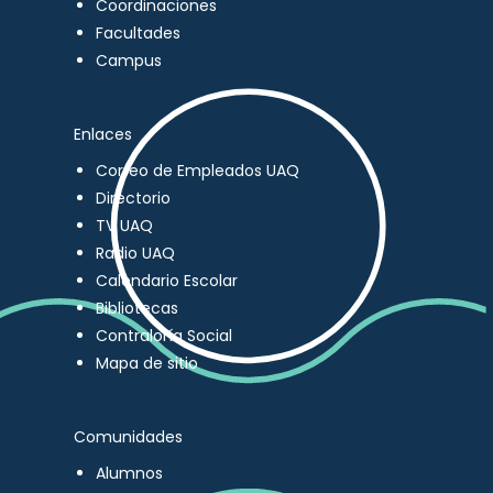
Coordinaciones
Facultades
Campus
Enlaces
Correo de Empleados UAQ
Directorio
TV UAQ
Radio UAQ
Calendario Escolar
Bibliotecas
Contraloría Social
Mapa de sitio
Comunidades
Alumnos