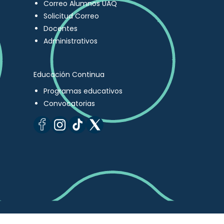
Correo Alumnos UAQ
Solicitud Correo
Docentes
Administrativos
Educación Continua
Programas educativos
Convocatorias