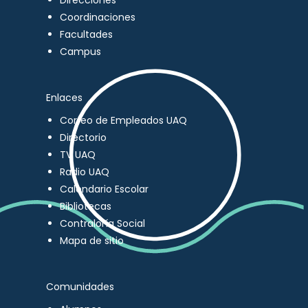
Direcciones
Coordinaciones
Facultades
Campus
Enlaces
Correo de Empleados UAQ
Directorio
TV UAQ
Radio UAQ
Calendario Escolar
Bibliotecas
Contraloría Social
Mapa de sitio
Comunidades