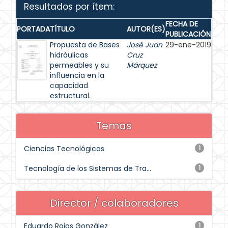
Resultados por ítem:
FECHA DE
PORTADA
TÍTULO
AUTOR(ES)
PUBLICACIÓN
Propuesta de Bases
José Juan
29-ene-2019
hidráulicas
Cruz
permeables y su
Márquez
influencia en la
capacidad
estructural.
Temas
Ciencias Tecnológicas
1
Tecnología de los Sistemas de Tra...
1
Director / colaboradores
Eduardo Rojas González
1