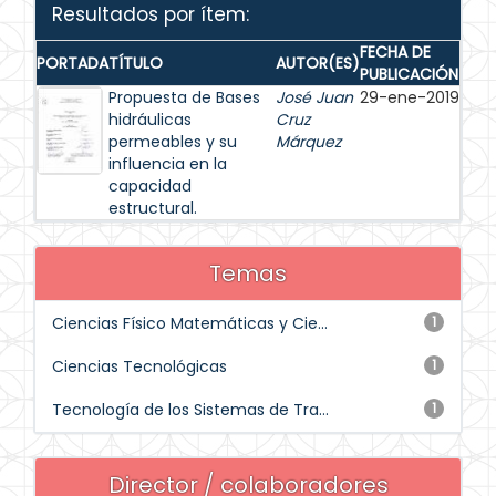
Resultados por ítem:
FECHA DE
PORTADA
TÍTULO
AUTOR(ES)
PUBLICACIÓN
Propuesta de Bases
José Juan
29-ene-2019
hidráulicas
Cruz
permeables y su
Márquez
influencia en la
capacidad
estructural.
Temas
Ciencias Físico Matemáticas y Cie...
1
Ciencias Tecnológicas
1
Tecnología de los Sistemas de Tra...
1
Director / colaboradores