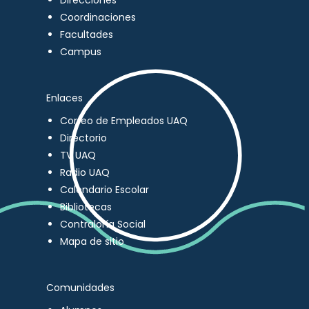
Direcciones
Coordinaciones
Facultades
Campus
Enlaces
Correo de Empleados UAQ
Directorio
TV UAQ
Radio UAQ
Calendario Escolar
Bibliotecas
Contraloría Social
Mapa de sitio
Comunidades