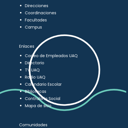
Direcciones
Coordinaciones
Facultades
Campus
Enlaces
Correo de Empleados UAQ
Directorio
TV UAQ
Radio UAQ
Calendario Escolar
Bibliotecas
Contraloría Social
Mapa de sitio
Comunidades