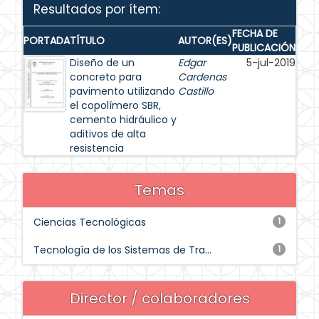
Resultados por ítem:
FECHA DE
PORTADA
TÍTULO
AUTOR(ES)
PUBLICACIÓN
Diseño de un
Edgar
5-jul-2019
concreto para
Cardenas
pavimento utilizando
Castillo
el copolímero SBR,
cemento hidráulico y
aditivos de alta
resistencia
Temas
Ciencias Tecnológicas
1
Tecnología de los Sistemas de Tra...
1
Director / colaboradores