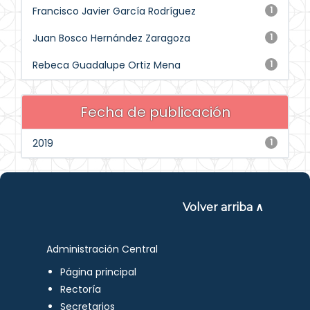
Francisco Javier García Rodríguez
1
Juan Bosco Hernández Zaragoza
1
Rebeca Guadalupe Ortiz Mena
1
Fecha de publicación
2019
1
Volver arriba ∧
Administración Central
Página principal
Rectoría
Secretarios