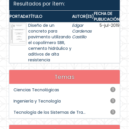
Resultados por ítem:
FECHA DE
PORTADA
TÍTULO
AUTOR(ES)
PUBLICACIÓN
Diseño de un
Edgar
5-jul-2019
concreto para
Cardenas
pavimento utilizando
Castillo
el copolímero SBR,
cemento hidráulico y
aditivos de alta
resistencia
Temas
Ciencias Tecnológicas
1
Ingeniería y Tecnología
1
Tecnología de los Sistemas de Tra...
1