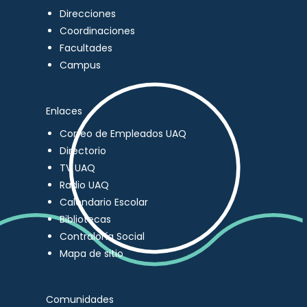
Direcciones
Coordinaciones
Facultades
Campus
Enlaces
Correo de Empleados UAQ
Directorio
TV UAQ
Radio UAQ
Calendario Escolar
Bibliotecas
Contraloría Social
Mapa de sitio
Comunidades