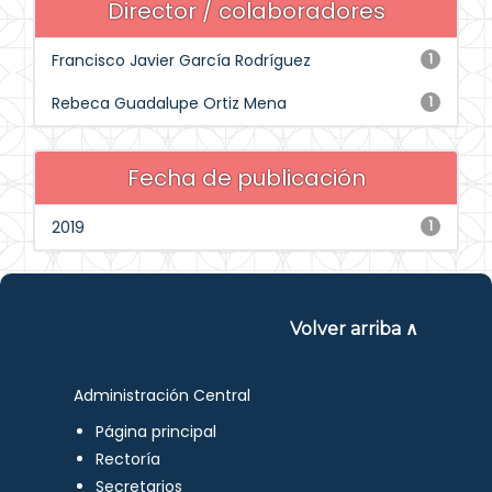
Director / colaboradores
Francisco Javier García Rodríguez
1
Rebeca Guadalupe Ortiz Mena
1
Fecha de publicación
2019
1
Volver arriba ∧
Administración Central
Página principal
Rectoría
Secretarios