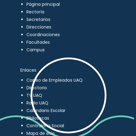
Página principal
Rectoría
Secretarios
Direcciones
Coordinaciones
Facultades
Campus
Enlaces
Correo de Empleados UAQ
Directorio
TV UAQ
Radio UAQ
Calendario Escolar
Bibliotecas
Contraloría Social
Mapa de sitio