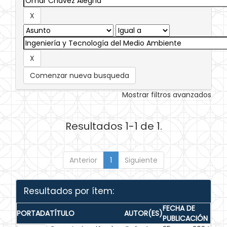
Comenzar nueva busqueda
Mostrar filtros avanzados
Resultados 1-1 de 1.
Anterior
1
Siguiente
Resultados por ítem:
FECHA DE
PORTADA
TÍTULO
AUTOR(ES)
PUBLICACIÓN