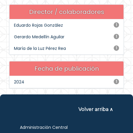
Director / colaboradores
Eduardo Rojas González
1
Gerardo Medellín Aguilar
1
María de la Luz Pérez Rea
1
Fecha de publicación
2024
1
Volver arriba ∧
Administración Central