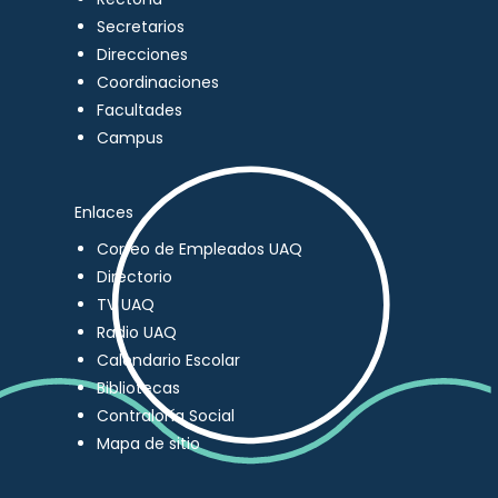
Secretarios
Direcciones
Coordinaciones
Facultades
Campus
Enlaces
Correo de Empleados UAQ
Directorio
TV UAQ
Radio UAQ
Calendario Escolar
Bibliotecas
Contraloría Social
Mapa de sitio