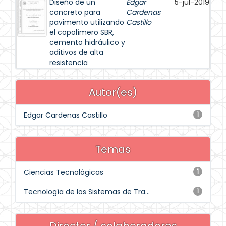
Diseño de un
Edgar
5-jul-2019
concreto para
Cardenas
pavimento utilizando
Castillo
el copolímero SBR,
cemento hidráulico y
aditivos de alta
resistencia
Autor(es)
Edgar Cardenas Castillo
1
Temas
Ciencias Tecnológicas
1
Tecnología de los Sistemas de Tra...
1