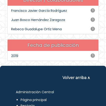
Director / colaboradores
Francisco Javier García Rodríguez
1
Juan Bosco Hernández Zaragoza
1
Rebeca Guadalupe Ortiz Mena
1
Fecha de publicación
2019
1
Volver arriba ∧
Administración Central
Página principal
Rectoría