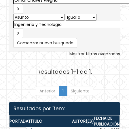
Comenzar nueva busqueda
Mostrar filtros avanzados
Resultados 1-1 de 1.
Anterior
1
Siguiente
Resultados por ítem:
FECHA DE
PORTADA
TÍTULO
AUTOR(ES)
PUBLICACIÓN