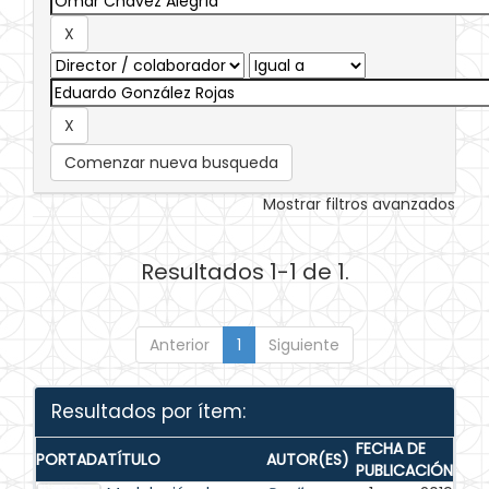
Comenzar nueva busqueda
Mostrar filtros avanzados
Resultados 1-1 de 1.
Anterior
1
Siguiente
Resultados por ítem:
FECHA DE
PORTADA
TÍTULO
AUTOR(ES)
PUBLICACIÓN