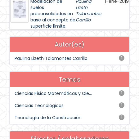
Modelación de
Paulina
1-ene-2019
suelos
Lizeth
preconsolidados en
Talamontes
base al concepto de
Carrillo
superficie límite.
Autor(es)
Paulina Lizeth Talamontes Carrillo
1
Temas
Ciencias Físico Matemáticas y Cie...
1
Ciencias Tecnológicas
1
Tecnología de la Construcción
1
Director / colaboradores