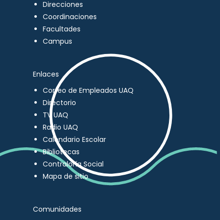
Direcciones
Coordinaciones
Facultades
Campus
Enlaces
Correo de Empleados UAQ
Directorio
TV UAQ
Radio UAQ
Calendario Escolar
Bibliotecas
Contraloría Social
Mapa de sitio
Comunidades