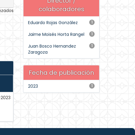
Director /
colaboradores
anzados
Eduardo Rojas González
1
Jaime Moisés Horta Rangel
1
Juan Bosco Hernandez
1
Zaragoza
Fecha de publicación
2023
1
-2023