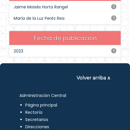
Jaime Moisés Horta Rangel
1
María de la Luz Peréz Rea
1
Fecha de publicación
2023
1
Volver arriba ∧
Administración Central
Página principal
Rectoría
Secretarios
Direcciones