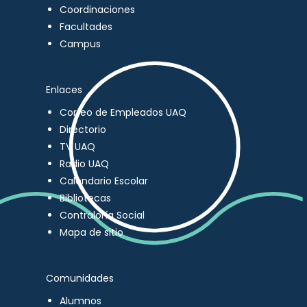
Coordinaciones
Facultades
Campus
Enlaces
Correo de Empleados UAQ
Directorio
TV UAQ
Radio UAQ
Calendario Escolar
Bibliotecas
Contraloría Social
Mapa de sitio
Comunidades
Alumnos