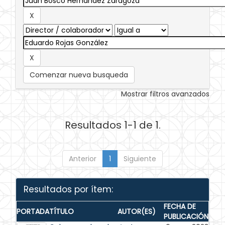
Comenzar nueva busqueda
Mostrar filtros avanzados
Resultados 1-1 de 1.
Anterior
1
Siguiente
Resultados por ítem:
FECHA DE
PORTADA
TÍTULO
AUTOR(ES)
PUBLICACIÓN