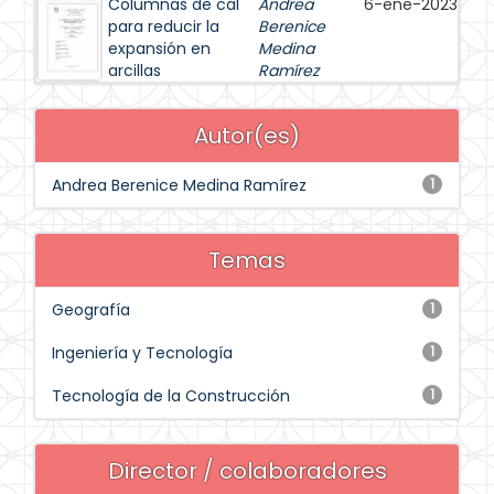
Columnas de cal
Andrea
6-ene-2023
para reducir la
Berenice
expansión en
Medina
arcillas
Ramírez
Autor(es)
Andrea Berenice Medina Ramírez
1
Temas
Geografía
1
Ingeniería y Tecnología
1
Tecnología de la Construcción
1
Director / colaboradores