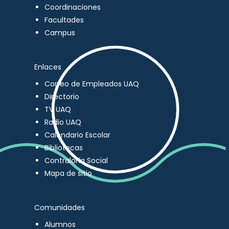
Coordinaciones
Facultades
Campus
Enlaces
Correo de Empleados UAQ
Directorio
TV UAQ
Radio UAQ
Calendario Escolar
Bibliotecas
Contraloría Social
Mapa de sitio
Comunidades
Alumnos