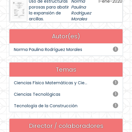
Uso de estructuras
Norma
1-ene-2020
porosas para abatir
Paulina
la expansión de
Rodríguez
arcillas.
Morales
Autor(es)
Norma Paulina Rodríguez Morales
1
Temas
Ciencias Físico Matemáticas y Cie...
1
Ciencias Tecnológicas
1
Tecnología de la Construcción
1
Director / colaboradores