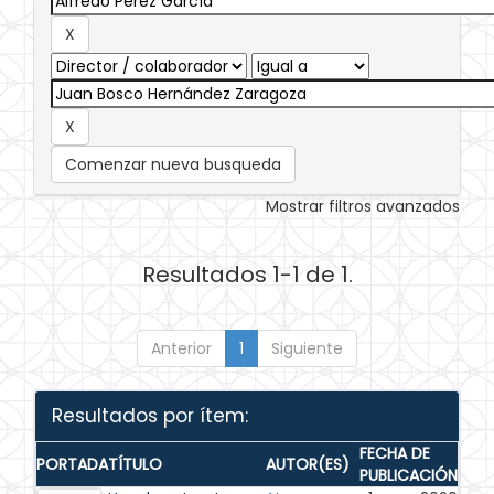
Comenzar nueva busqueda
Mostrar filtros avanzados
Resultados 1-1 de 1.
Anterior
1
Siguiente
Resultados por ítem:
FECHA DE
PORTADA
TÍTULO
AUTOR(ES)
PUBLICACIÓN