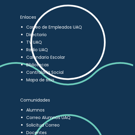
Enlaces
Correo de Empleados UAQ
Directorio
TV UAQ
Radio UAQ
Calendario Escolar
Bibliotecas
Contraloría Social
Mapa de sitio
Comunidades
Alumnos
Correo Alumnos UAQ
Solicitud Correo
Docentes