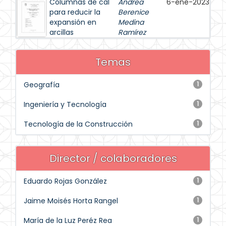
Columnas de cal
Andrea
6-ene-2023
para reducir la
Berenice
expansión en
Medina
arcillas
Ramírez
Temas
Geografía
1
Ingeniería y Tecnología
1
Tecnología de la Construcción
1
Director / colaboradores
Eduardo Rojas González
1
Jaime Moisés Horta Rangel
1
María de la Luz Peréz Rea
1