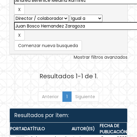
Comenzar nueva busqueda
Mostrar filtros avanzados
Resultados 1-1 de 1.
Anterior
1
Siguiente
Resultados por ítem:
FECHA DE
PORTADA
TÍTULO
AUTOR(ES)
PUBLICACIÓN