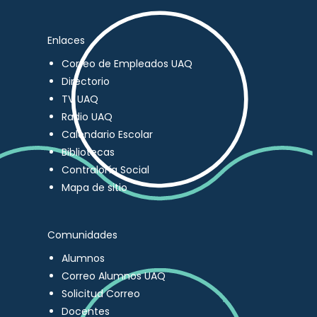
Enlaces
Correo de Empleados UAQ
Directorio
TV UAQ
Radio UAQ
Calendario Escolar
Bibliotecas
Contraloría Social
Mapa de sitio
Comunidades
Alumnos
Correo Alumnos UAQ
Solicitud Correo
Docentes