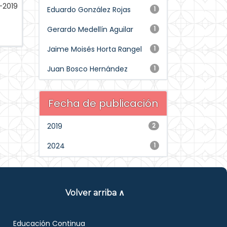
-2019
Eduardo González Rojas
1
Gerardo Medellín Aguilar
1
Jaime Moisés Horta Rangel
1
Juan Bosco Hernández
1
Fecha de publicación
2019
2
2024
1
Volver arriba ∧
Educación Continua