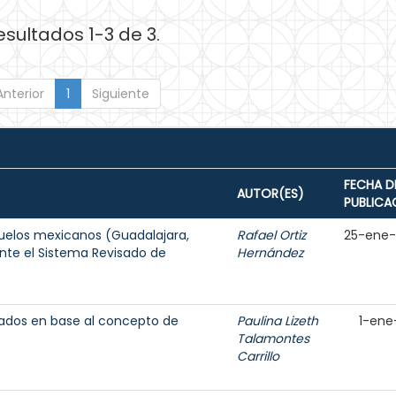
esultados 1-3 de 3.
Anterior
1
Siguiente
FECHA D
AUTOR(ES)
PUBLICA
suelos mexicanos (Guadalajara,
Rafael Ortiz
25-ene
nte el Sistema Revisado de
Hernández
dados en base al concepto de
Paulina Lizeth
1-ene
Talamontes
Carrillo