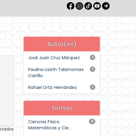
Autor(es)
José Juan Cruz Márquez
1
Paulina Lizeth Talamontes
1
Carrillo
Rafael Ortiz Hernández
1
Temas
Ciencias Físico
3
Matemáticas y Cie...
anzados