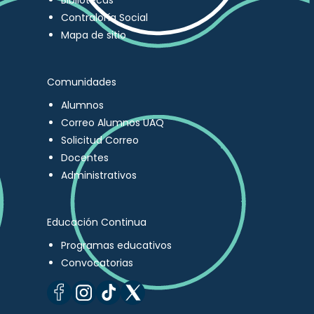
Bibliotecas
Contraloría Social
Mapa de sitio
Comunidades
Alumnos
Correo Alumnos UAQ
Solicitud Correo
Docentes
Administrativos
Educación Continua
Programas educativos
Convocatorias