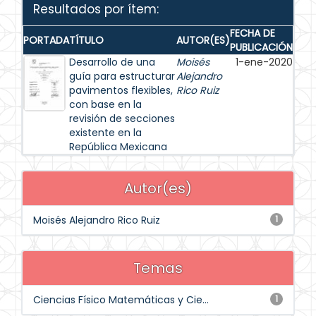
Resultados por ítem:
FECHA DE
PORTADA
TÍTULO
AUTOR(ES)
PUBLICACIÓN
Desarrollo de una
Moisés
1-ene-2020
guía para estructurar
Alejandro
pavimentos flexibles,
Rico Ruiz
con base en la
revisión de secciones
existente en la
República Mexicana
Autor(es)
Moisés Alejandro Rico Ruiz
1
Temas
Ciencias Físico Matemáticas y Cie...
1