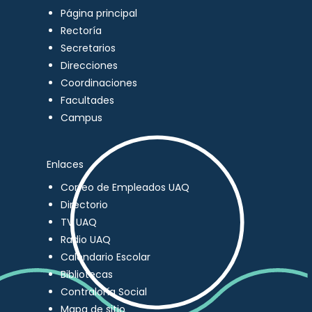
Página principal
Rectoría
Secretarios
Direcciones
Coordinaciones
Facultades
Campus
Enlaces
Correo de Empleados UAQ
Directorio
TV UAQ
Radio UAQ
Calendario Escolar
Bibliotecas
Contraloría Social
Mapa de sitio