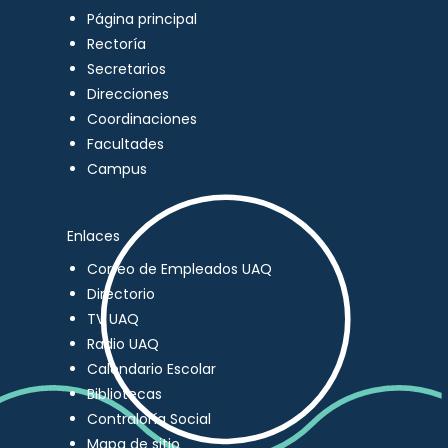
Página principal
Rectoría
Secretarios
Direcciones
Coordinaciones
Facultades
Campus
Enlaces
Correo de Empleados UAQ
Directorio
TV UAQ
Radio UAQ
Calendario Escolar
Bibliotecas
Contraloría Social
Mapa de sitio