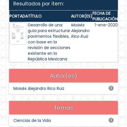
Resultados por ítem:
FECHA DE
PORTADA
TÍTULO
AUTOR(ES)
PUBLICACIÓN
Desarrollo de una
Moisés
1-ene-2020
guía para estructurar
Alejandro
pavimentos flexibles,
Rico Ruiz
con base en la
revisión de secciones
existente en la
República Mexicana
Autor(es)
Moisés Alejandro Rico Ruiz
1
Temas
Ciencias de la Vida
1