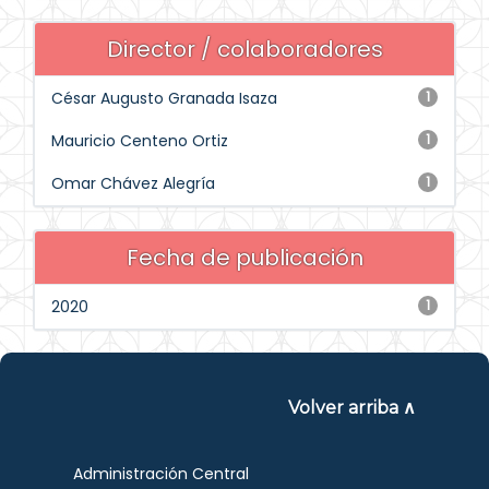
Director / colaboradores
César Augusto Granada Isaza
1
Mauricio Centeno Ortiz
1
Omar Chávez Alegría
1
Fecha de publicación
2020
1
Volver arriba ∧
Administración Central