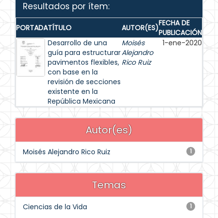
Resultados por ítem:
FECHA DE
PORTADA
TÍTULO
AUTOR(ES)
PUBLICACIÓN
Desarrollo de una
Moisés
1-ene-2020
guía para estructurar
Alejandro
pavimentos flexibles,
Rico Ruiz
con base en la
revisión de secciones
existente en la
República Mexicana
Autor(es)
Moisés Alejandro Rico Ruiz
1
Temas
Ciencias de la Vida
1