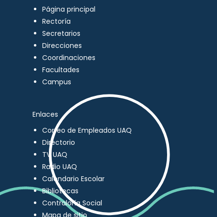
Página principal
Rectoría
Secretarios
Direcciones
Coordinaciones
Facultades
Campus
Enlaces
Correo de Empleados UAQ
Directorio
TV UAQ
Radio UAQ
Calendario Escolar
Bibliotecas
Contraloría Social
Mapa de sitio