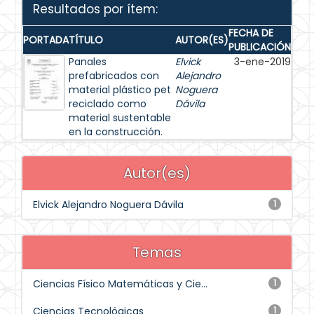
Resultados por ítem:
FECHA DE
PORTADA
TÍTULO
AUTOR(ES)
PUBLICACIÓN
Panales
Elvick
3-ene-2019
prefabricados con
Alejandro
material plástico pet
Noguera
reciclado como
Dávila
material sustentable
en la construcción.
Autor(es)
Elvick Alejandro Noguera Dávila
1
Temas
Ciencias Físico Matemáticas y Cie...
1
Ciencias Tecnológicas
1