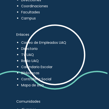
Direcciones
Coordinaciones
Facultades
Campus
Enlaces
Correo de Empleados UAQ
Directorio
TV UAQ
Radio UAQ
Calendario Escolar
Bibliotecas
Contraloría Social
Mapa de sitio
Comunidades