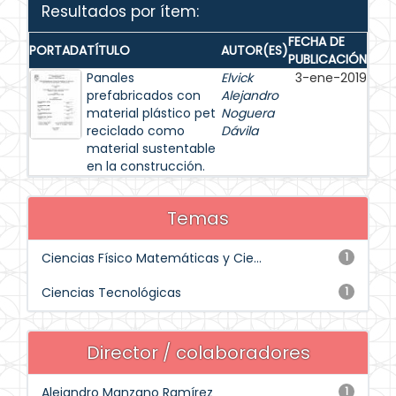
Resultados por ítem:
FECHA DE
PORTADA
TÍTULO
AUTOR(ES)
PUBLICACIÓN
Panales
Elvick
3-ene-2019
prefabricados con
Alejandro
material plástico pet
Noguera
reciclado como
Dávila
material sustentable
en la construcción.
Temas
Ciencias Físico Matemáticas y Cie...
1
Ciencias Tecnológicas
1
Director / colaboradores
Alejandro Manzano Ramírez
1