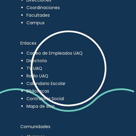
Direcciones
Coordinaciones
Facultades
Campus
Enlaces
Correo de Empleados UAQ
Directorio
TV UAQ
Radio UAQ
Calendario Escolar
Bibliotecas
Contraloría Social
Mapa de sitio
Comunidades