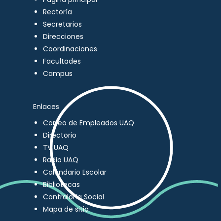
Rectoría
Secretarios
Direcciones
Coordinaciones
Facultades
Campus
Enlaces
Correo de Empleados UAQ
Directorio
TV UAQ
Radio UAQ
Calendario Escolar
Bibliotecas
Contraloría Social
Mapa de sitio