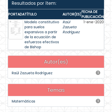
Resultados por ítem:
FECHA DE
PORTADA
TÍTULO
AUTOR(ES)
PUBLICACIÓN
Modelo constitutivo
Raúl
1-ene-2020
para suelos
Zazueta
expansivos a partir
Rodríguez
de la ecuación de
esfuerzos efectivos
de Bishop
Autor(es)
Raúl Zazueta Rodríguez
1
Temas
Matemáticas
1