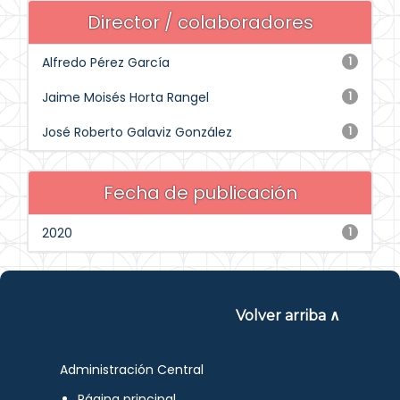
Director / colaboradores
Alfredo Pérez García
1
Jaime Moisés Horta Rangel
1
José Roberto Galaviz González
1
Fecha de publicación
2020
1
Volver arriba ∧
Administración Central
Página principal