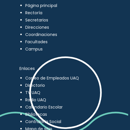
Página principal
Rectoría
Secretarios
Direcciones
Coordinaciones
Facultades
Campus
Enlaces
Correo de Empleados UAQ
Directorio
TV UAQ
Radio UAQ
Calendario Escolar
Bibliotecas
Contraloría Social
Mapa de sitio