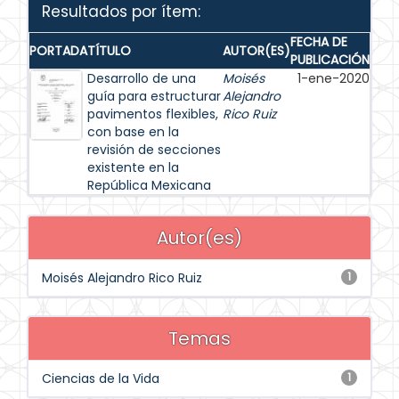
Resultados por ítem:
FECHA DE
PORTADA
TÍTULO
AUTOR(ES)
PUBLICACIÓN
Desarrollo de una
Moisés
1-ene-2020
guía para estructurar
Alejandro
pavimentos flexibles,
Rico Ruiz
con base en la
revisión de secciones
existente en la
República Mexicana
Autor(es)
Moisés Alejandro Rico Ruiz
1
Temas
Ciencias de la Vida
1