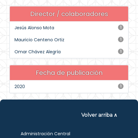
Director / colaboradores
Jesús Alonso Mota
1
Mauricio Centeno Ortiz
1
Omar Chávez Alegría
1
Fecha de publicación
2020
1
Volver arriba ∧
Administración Central