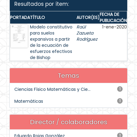
Resultados por ítem:
FECHA DE
PORTADA
TÍTULO
AUTOR(ES)
PUBLICACIÓN
Modelo constitutivo
Raúl
1-ene-2020
para suelos
Zazueta
expansivos a partir
Rodríguez
de la ecuación de
esfuerzos efectivos
de Bishop
Temas
Ciencias Físico Matemáticas y Cie...
1
Matemáticas
1
Director / colaboradores
Eduardo Rojas González
1