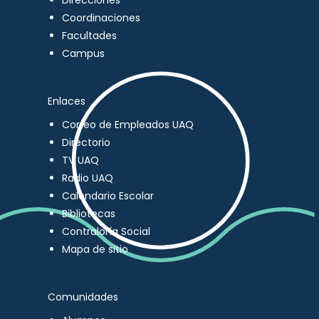
Direcciones
Coordinaciones
Facultades
Campus
Enlaces
Correo de Empleados UAQ
Directorio
TV UAQ
Radio UAQ
Calendario Escolar
Bibliotecas
Contraloría Social
Mapa de sitio
Comunidades