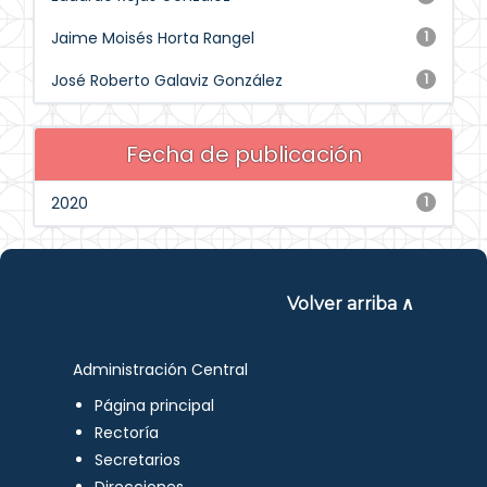
Jaime Moisés Horta Rangel
1
José Roberto Galaviz González
1
Fecha de publicación
2020
1
Volver arriba ∧
Administración Central
Página principal
Rectoría
Secretarios