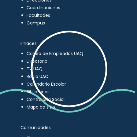
Direcciones
Coordinaciones
Facultades
Campus
Enlaces
Correo de Empleados UAQ
Directorio
TV UAQ
Radio UAQ
Calendario Escolar
Bibliotecas
Contraloría Social
Mapa de sitio
Comunidades