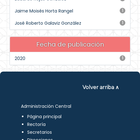
Jaime Moisés Horta Rangel
1
José Roberto Galaviz González
1
Fecha de publicación
2020
1
Volver arriba ∧
Administración Central
Página principal
Rectoría
Secretarios