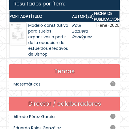
Resultados por ítem:
FECHA DE
PORTADA
TÍTULO
AUTOR(ES)
PUBLICACIÓN
Modelo constitutivo
Raúl
1-ene-2020
para suelos
Zazueta
expansivos a partir
Rodríguez
de la ecuación de
esfuerzos efectivos
de Bishop
Temas
Matemáticas
1
Director / colaboradores
Alfredo Pérez García
1
Eduardo Rojas González
1