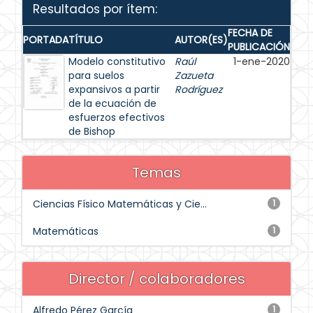
Resultados por ítem:
FECHA DE
PORTADA
TÍTULO
AUTOR(ES)
PUBLICACIÓN
Modelo constitutivo
Raúl
1-ene-2020
para suelos
Zazueta
expansivos a partir
Rodríguez
de la ecuación de
esfuerzos efectivos
de Bishop
Temas
Ciencias Físico Matemáticas y Cie...
1
Matemáticas
1
Director / colaboradores
Alfredo Pérez García
1