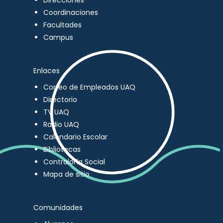
Direcciones
Coordinaciones
Facultades
Campus
Enlaces
Correo de Empleados UAQ
Directorio
TV UAQ
Radio UAQ
Calendario Escolar
Bibliotecas
Contraloría Social
Mapa de sitio
Comunidades