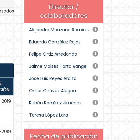
Director /
anzados
colaboradores
Alejandro Manzano Ramírez
1
Eduardo González Rojas
1
Felipe Ortiz Arredondo
1
Jaime Moisés Horta Rangel
1
José Luis Reyes Araiza
1
E
CIÓN
Omar Chávez Alegría
1
-2019
Rubén Ramírez Jiménez
1
Teresa López Lara
1
-2019
Fecha de publicación