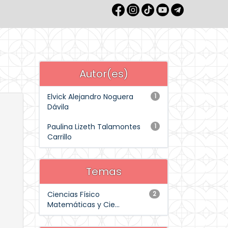
Autor(es)
Elvick Alejandro Noguera
1
Dávila
Paulina Lizeth Talamontes
1
Carrillo
Temas
Ciencias Físico
2
Matemáticas y Cie...