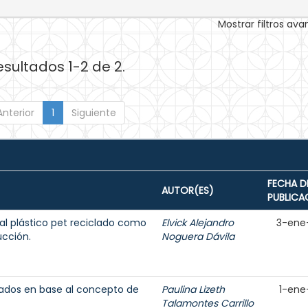
Mostrar filtros av
esultados 1-2 de 2.
Anterior
1
Siguiente
FECHA D
AUTOR(ES)
PUBLICA
al plástico pet reciclado como
Elvick Alejandro
3-ene
ucción.
Noguera Dávila
dados en base al concepto de
Paulina Lizeth
1-ene
Talamontes Carrillo