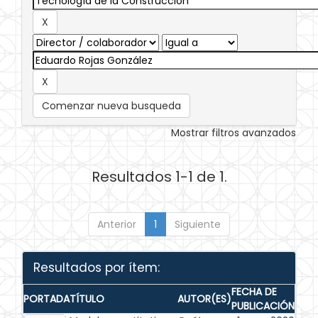
Comenzar nueva busqueda
Mostrar filtros avanzados
Resultados 1-1 de 1.
Anterior
1
Siguiente
Resultados por ítem:
FECHA DE
PORTADA
TÍTULO
AUTOR(ES)
PUBLICACIÓN