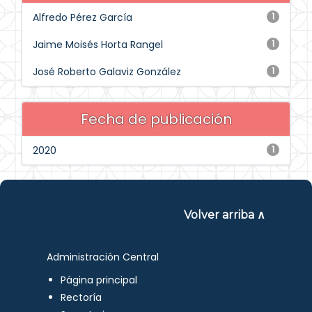
Alfredo Pérez García
1
Jaime Moisés Horta Rangel
1
José Roberto Galaviz González
1
Fecha de publicación
2020
1
Volver arriba ∧
Administración Central
Página principal
Rectoría