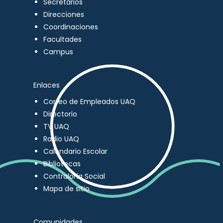
Secretarios
Direcciones
Coordinaciones
Facultades
Campus
Enlaces
Correo de Empleados UAQ
Directorio
TV UAQ
Radio UAQ
Calendario Escolar
Bibliotecas
Contraloría Social
Mapa de sitio
Comunidades