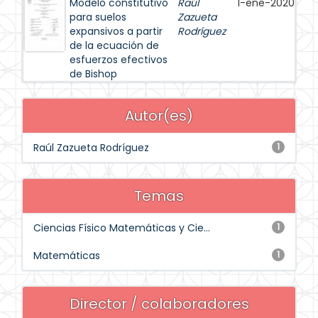
Modelo constitutivo
Raúl
1-ene-2020
para suelos
Zazueta
expansivos a partir
Rodríguez
de la ecuación de
esfuerzos efectivos
de Bishop
Autor(es)
Raúl Zazueta Rodríguez
1
Temas
Ciencias Físico Matemáticas y Cie...
1
Matemáticas
1
Director / colaboradores