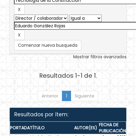
Comenzar nueva busqueda
Mostrar filtros avanzados
Resultados 1-1 de 1.
Anterior
1
Siguiente
Resultados por ítem:
FECHA DE
PORTADA
TÍTULO
AUTOR(ES)
PUBLICACIÓN