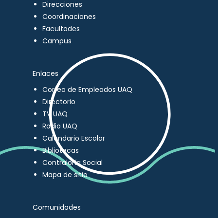
Direcciones
Coordinaciones
Facultades
Campus
Enlaces
Correo de Empleados UAQ
Directorio
TV UAQ
Radio UAQ
Calendario Escolar
Bibliotecas
Contraloría Social
Mapa de sitio
Comunidades