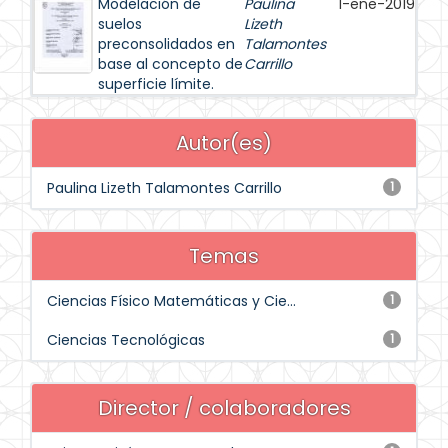
Modelación de
Paulina
1-ene-2019
suelos
Lizeth
preconsolidados en
Talamontes
base al concepto de
Carrillo
superficie límite.
Autor(es)
Paulina Lizeth Talamontes Carrillo
1
Temas
Ciencias Físico Matemáticas y Cie...
1
Ciencias Tecnológicas
1
Director / colaboradores