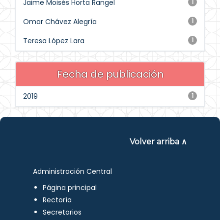
Jaime Moisés Horta Rangel
1
Omar Chávez Alegría
1
Teresa López Lara
1
Fecha de publicación
2019
1
Volver arriba ∧
Administración Central
Página principal
Rectoría
Secretarios