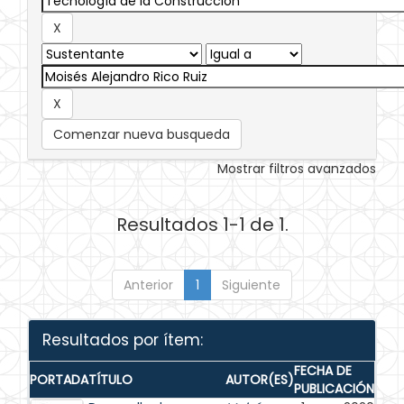
Comenzar nueva busqueda
Mostrar filtros avanzados
Resultados 1-1 de 1.
Anterior
1
Siguiente
Resultados por ítem:
FECHA DE
PORTADA
TÍTULO
AUTOR(ES)
PUBLICACIÓN