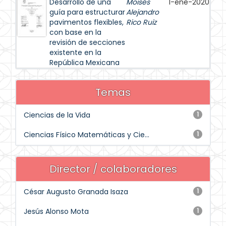
Desarrollo de una
Moisés
1-ene-2020
guía para estructurar
Alejandro
pavimentos flexibles,
Rico Ruiz
con base en la
revisión de secciones
existente en la
República Mexicana
Temas
Ciencias de la Vida
1
Ciencias Físico Matemáticas y Cie...
1
Director / colaboradores
César Augusto Granada Isaza
1
Jesús Alonso Mota
1