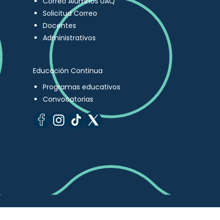
Correo Alumnos UAQ
Solicitud Correo
Docentes
Administrativos
Educación Continua
Programas educativos
Convocatorias