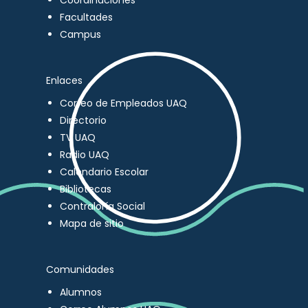
Coordinaciones
Facultades
Campus
Enlaces
Correo de Empleados UAQ
Directorio
TV UAQ
Radio UAQ
Calendario Escolar
Bibliotecas
Contraloría Social
Mapa de sitio
Comunidades
Alumnos