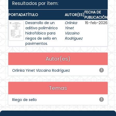
Resultados por ítem:
FECHA DE
PORTADA
TÍTULO
AUTOR(ES)
PUBLICACIÓN
Desarrollo de un
Orlinka
16-feb-2026
aditivo polimérico
Yinet
hidrofóbico para
Vizcaino
riegos de sello en
Rodríguez
pavimentos.
Autor(es)
Orlinka Yinet Vizcaino Rodríguez
1
Temas
Riego de sello
1