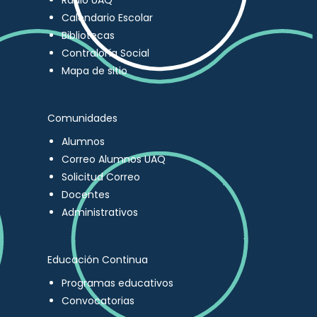
Radio UAQ
Calendario Escolar
Bibliotecas
Contraloría Social
Mapa de sitio
Comunidades
Alumnos
Correo Alumnos UAQ
Solicitud Correo
Docentes
Administrativos
Educación Continua
Programas educativos
Convocatorias