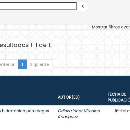
Mostrar filtros av
esultados 1-1 de 1.
Anterior
1
Siguiente
FECHA DE
AUTOR(ES)
PUBLICACI
o hidrofóbico para riegos
Orlinka Yinet Vizcaino
16-feb
Rodríguez