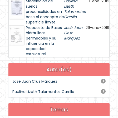
Modelación de
Paulina
1-ene-2019
suelos
Lizeth
preconsolidados en
Talamontes
base al concepto de
Carrillo
superficie límite.
Propuesta de Bases
José Juan
29-ene-2019
hidráulicas
Cruz
permeables y su
Márquez
influencia en la
capacidad
estructural.
Autor(es)
José Juan Cruz Márquez
1
Paulina Lizeth Talamontes Carrillo
1
Temas