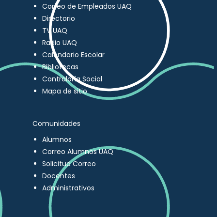
Correo de Empleados UAQ
Directorio
TV UAQ
Radio UAQ
Calendario Escolar
Bibliotecas
Contraloría Social
Mapa de sitio
Comunidades
Alumnos
Correo Alumnos UAQ
Solicitud Correo
Docentes
Administrativos