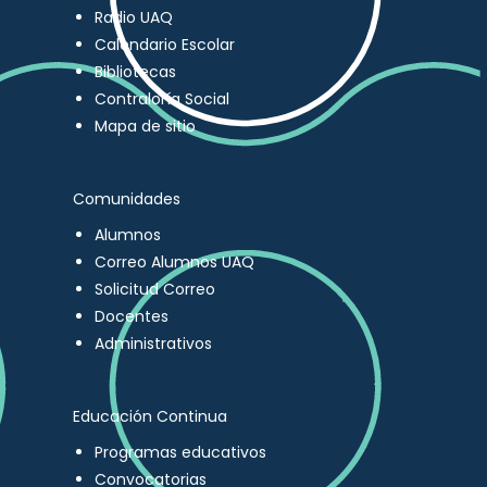
Radio UAQ
Calendario Escolar
Bibliotecas
Contraloría Social
Mapa de sitio
Comunidades
Alumnos
Correo Alumnos UAQ
Solicitud Correo
Docentes
Administrativos
Educación Continua
Programas educativos
Convocatorias