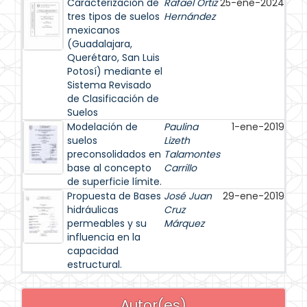
Caracterización de
Rafael Ortiz
25-ene-2024
tres tipos de suelos
Hernández
mexicanos
(Guadalajara,
Querétaro, San Luis
Potosí) mediante el
Sistema Revisado
de Clasificación de
Suelos
Modelación de
Paulina
1-ene-2019
suelos
Lizeth
preconsolidados en
Talamontes
base al concepto
Carrillo
de superficie límite.
Propuesta de Bases
José Juan
29-ene-2019
hidráulicas
Cruz
permeables y su
Márquez
influencia en la
capacidad
estructural.
Autor(es)