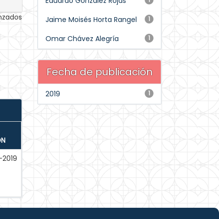
Eduardo González Rojas
anzados
Jaime Moisés Horta Rangel
1
Omar Chávez Alegría
1
Fecha de publicación
2019
1
ÓN
-2019