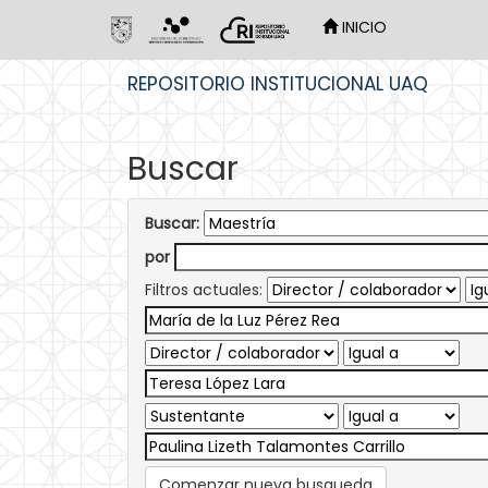
INICIO
Skip
REPOSITORIO INSTITUCIONAL UAQ
navigation
Buscar
Buscar:
por
Filtros actuales:
Comenzar nueva busqueda