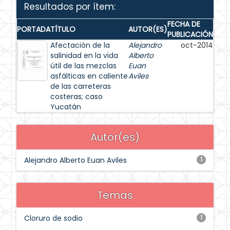
Resultados por ítem:
FECHA DE
PORTADA
TÍTULO
AUTOR(ES)
PUBLICACIÓN
Afectación de la
Alejandro
oct-2014
salinidad en la vida
Alberto
útil de las mezclas
Euan
asfálticas en caliente
Aviles
de las carreteras
costeras; caso
Yucatán
Autor(es)
Alejandro Alberto Euan Aviles
1
Temas
Cloruro de sodio
1