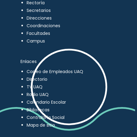
Rectoría
Secretarios
Direcciones
Coordinaciones
Facultades
Campus
Enlaces
Correo de Empleados UAQ
Directorio
TV UAQ
Radio UAQ
Calendario Escolar
Bibliotecas
Contraloría Social
Mapa de sitio