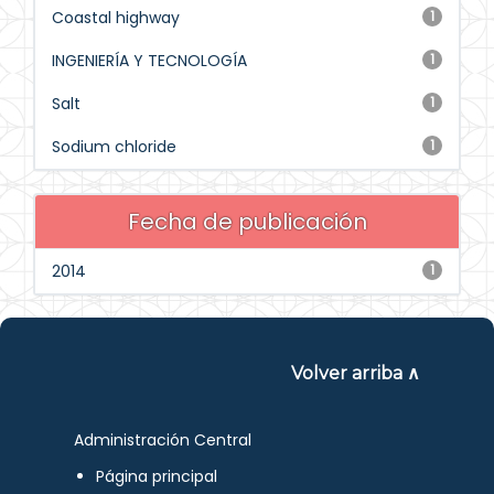
Coastal highway
1
INGENIERÍA Y TECNOLOGÍA
1
Salt
1
Sodium chloride
1
Fecha de publicación
2014
1
Volver arriba ∧
Administración Central
Página principal