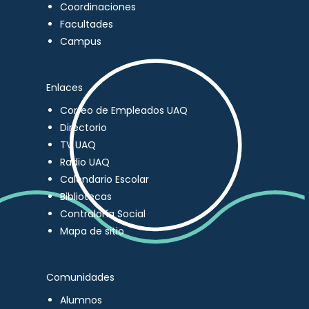
Coordinaciones
Facultades
Campus
Enlaces
Correo de Empleados UAQ
Directorio
TV UAQ
Radio UAQ
Calendario Escolar
Bibliotecas
Contraloría Social
Mapa de sitio
Comunidades
Alumnos