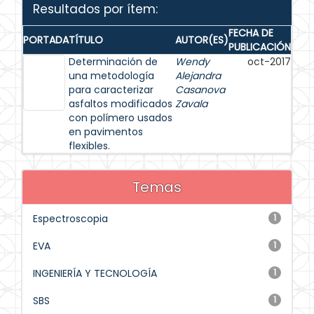
Resultados por ítem:
FECHA DE
PORTADA
TÍTULO
AUTOR(ES)
PUBLICACIÓN
Determinación de
Wendy
oct-2017
una metodología
Alejandra
para caracterizar
Casanova
asfaltos modificados
Zavala
con polímero usados
en pavimentos
flexibles.
Temas
Espectroscopia
1
EVA
1
INGENIERÍA Y TECNOLOGÍA
1
SBS
1