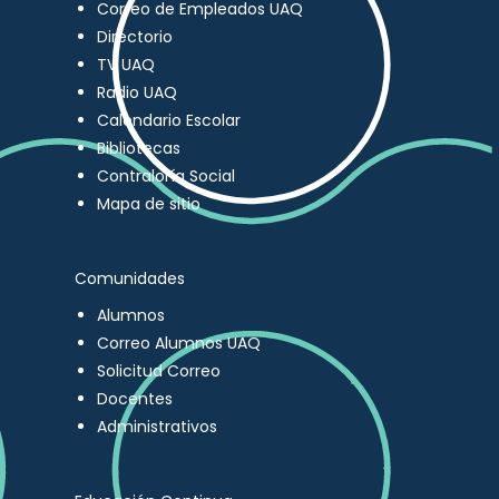
Correo de Empleados UAQ
Directorio
TV UAQ
Radio UAQ
Calendario Escolar
Bibliotecas
Contraloría Social
Mapa de sitio
Comunidades
Alumnos
Correo Alumnos UAQ
Solicitud Correo
Docentes
Administrativos