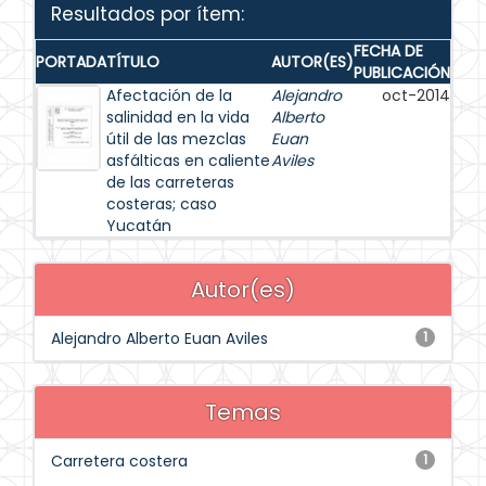
Resultados por ítem:
FECHA DE
PORTADA
TÍTULO
AUTOR(ES)
PUBLICACIÓN
Afectación de la
Alejandro
oct-2014
salinidad en la vida
Alberto
útil de las mezclas
Euan
asfálticas en caliente
Aviles
de las carreteras
costeras; caso
Yucatán
Autor(es)
Alejandro Alberto Euan Aviles
1
Temas
Carretera costera
1