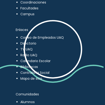
Coordinaciones
Facultades
Campus
Enlaces
Correo de Empleados UAQ
Directorio
TV UAQ
Radio UAQ
Calendario Escolar
Bibliotecas
Contraloría Social
Mapa de sitio
Comunidades
Alumnos