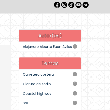
Autor(es)
Alejandro Alberto Euan Aviles
1
Temas
Carretera costera
1
Cloruro de sodio
1
Coastal highway
1
Sal
1