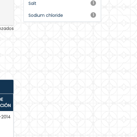
Salt
1
Sodium chloride
1
anzados
DE
ACIÓN
-2014