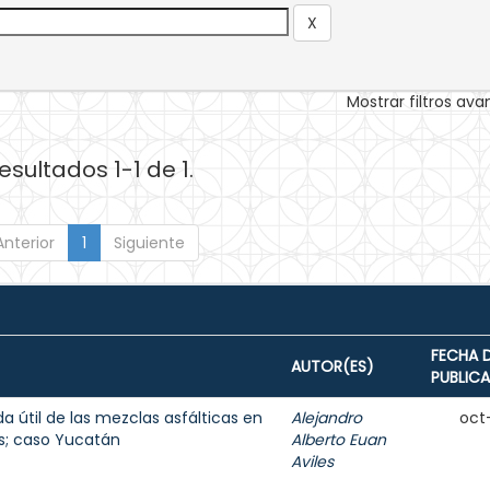
Mostrar filtros av
esultados 1-1 de 1.
Anterior
1
Siguiente
FECHA 
AUTOR(ES)
PUBLIC
da útil de las mezclas asfálticas en
Alejandro
oct
as; caso Yucatán
Alberto Euan
Aviles