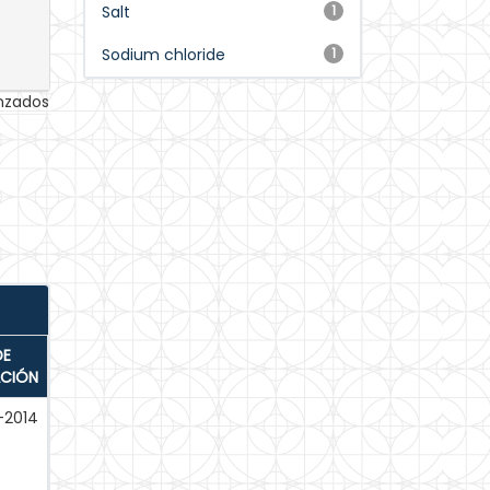
Salt
1
Sodium chloride
1
anzados
DE
ACIÓN
-2014