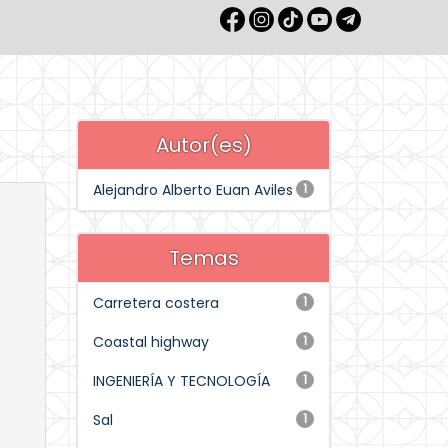
Autor(es)
Alejandro Alberto Euan Aviles
1
Temas
Carretera costera
1
Coastal highway
1
INGENIERÍA Y TECNOLOGÍA
1
Sal
1