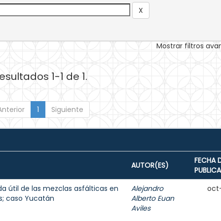
Mostrar filtros av
esultados 1-1 de 1.
Anterior
1
Siguiente
FECHA 
AUTOR(ES)
PUBLIC
da útil de las mezclas asfálticas en
Alejandro
oct
as; caso Yucatán
Alberto Euan
Aviles