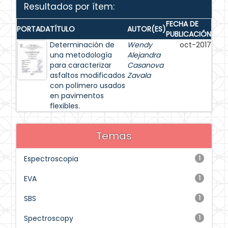
Resultados por ítem:
FECHA DE
PORTADA
TÍTULO
AUTOR(ES)
PUBLICACIÓN
Determinación de
Wendy
oct-2017
una metodología
Alejandra
para caracterizar
Casanova
asfaltos modificados
Zavala
con polímero usados
en pavimentos
flexibles.
Temas
Espectroscopia
1
EVA
1
SBS
1
Spectroscopy
1