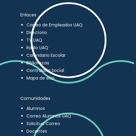
Enlaces
Correo de Empleados UAQ
Directorio
TV UAQ
Radio UAQ
Calendario Escolar
Bibliotecas
Contraloría Social
Mapa de sitio
Comunidades
Alumnos
Correo Alumnos UAQ
Solicitud Correo
Docentes