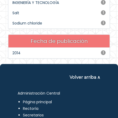
INGENIERÍA Y TECNOLOGÍA
1
Salt
1
Sodium chloride
1
Fecha de publicación
2014
1
Volver arriba ∧
Administración Central
Página principal
Rectoría
Secretarios