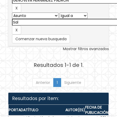
Comenzar nueva busqueda
Mostrar filtros avanzados
Resultados 1-1 de 1.
Anterior
1
Siguiente
Resultados por ítem:
FECHA DE
PORTADA
TÍTULO
AUTOR(ES)
PUBLICACIÓN