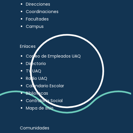
Direcciones
Coordinaciones
Facultades
Campus
Enlaces
Correo de Empleados UAQ
Directorio
TV UAQ
Radio UAQ
Calendario Escolar
Bibliotecas
Contraloría Social
Mapa de sitio
Comunidades