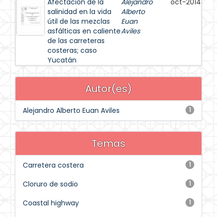
Afectación de la
Alejandro
oct-2014
salinidad en la vida
Alberto
útil de las mezclas
Euan
asfálticas en caliente
Aviles
de las carreteras
costeras; caso
Yucatán
Autor(es)
Alejandro Alberto Euan Aviles
1
Temas
Carretera costera
1
Cloruro de sodio
1
Coastal highway
1