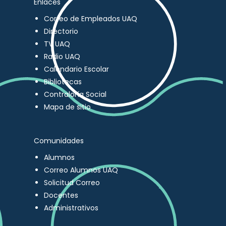
Enlaces
Correo de Empleados UAQ
Directorio
TV UAQ
Radio UAQ
Calendario Escolar
Bibliotecas
Contraloría Social
Mapa de sitio
Comunidades
Alumnos
Correo Alumnos UAQ
Solicitud Correo
Docentes
Administrativos