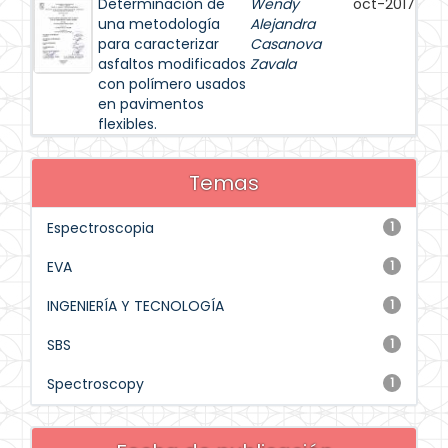
Determinación de
Wendy
oct-2017
una metodología
Alejandra
para caracterizar
Casanova
asfaltos modificados
Zavala
con polímero usados
en pavimentos
flexibles.
Temas
Espectroscopia
1
EVA
1
INGENIERÍA Y TECNOLOGÍA
1
SBS
1
Spectroscopy
1