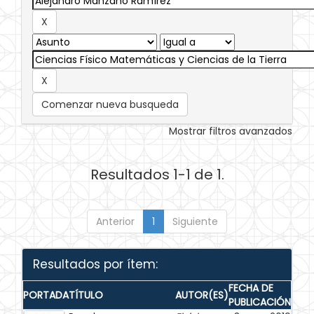
Comenzar nueva busqueda
Mostrar filtros avanzados
Resultados 1-1 de 1.
Anterior
1
Siguiente
Resultados por ítem:
FECHA DE
PORTADA
TÍTULO
AUTOR(ES)
PUBLICACIÓN