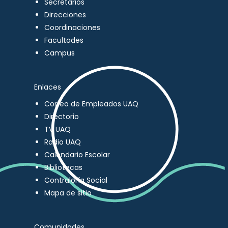
Secretarios
Direcciones
Coordinaciones
Facultades
Campus
Enlaces
Correo de Empleados UAQ
Directorio
TV UAQ
Radio UAQ
Calendario Escolar
Bibliotecas
Contraloría Social
Mapa de sitio
Comunidades