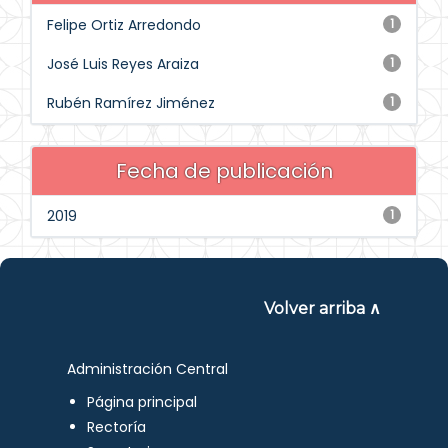
Felipe Ortiz Arredondo
1
José Luis Reyes Araiza
1
Rubén Ramírez Jiménez
1
Fecha de publicación
2019
1
Volver arriba ∧
Administración Central
Página principal
Rectoría